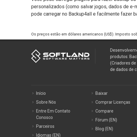
personalizados (como salvar jogos, dados de e-ma
pode carregar no Backup4all e facilmente fazer b
Os preços estão em dólares americanos (US$). Imposto so
Desenvolvemo
produtos: Bac
(Criadores de
de dados de c
Início
Baixar
Sobre Nós
Comprar Licenças
Entre Em Contato
Compare
Conosco
Fórum (EN)
Parceiros
Blog (EN)
Idiomas (EN)