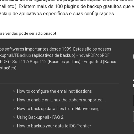
il etc.). Existem mais de 100 plugins de backup gratuitos que 
ackup de aplicativos específicos e suas configurações.
bre vendas pode ser adicionado!
s softwares importantes desde 1999. Estes são os nossos
kup4all/
FBackup
(aplicativos de backup) -
novaPDF
/
doPDF
 PDF) -
Soft112
/
Apps112
(Baixe os portais) -
Enquoted
(Banco
otações).
How to configure the email notifications
How to enable on Linux the ciphers supported ...
How to back up data files from HiDrive using ...
Using Backup4all - FAQ 2
How to backup your data to IDC Frontier