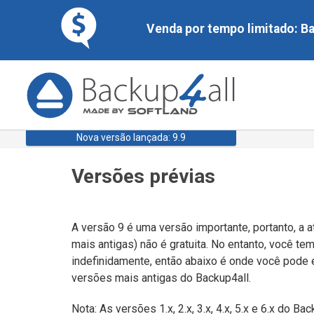
Venda por tempo limitado: Bac
Nova versão lançada: 9.9
Versões prévias
A versão 9 é uma versão importante, portanto, a a
mais antigas) não é gratuita. No entanto, você tem
indefinidamente, então abaixo é onde você pode e
versões mais antigas do Backup4all.
Nota: As versões 1.x, 2.x, 3.x, 4.x, 5.x e 6.x do 