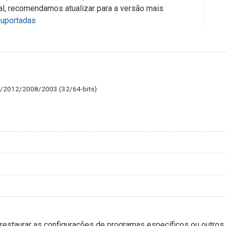
nal, recomendamos atualizar para a versão mais
suportadas
16/2012/2008/2003 (32/64-bits)
 restaurar as configurações de programas específicos ou outro