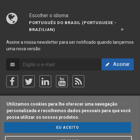
Escolher o idioma:
PORTUGUÊS DO BRASIL (PORTUGUESE -
BRAZILIAN)
Assine a nossa newsletter para ser notificado quando lançarmos
uma nova versão:
Assinar
Direitos Autorais © Softland 2002-2026. Todos os direitos
Utilizamos cookies para lhe oferecer uma navegação
personalizada e recolhemos dados pessoais para que você
reservados.
possa utilizar os nossos produtos.
Política De Suporte (EN)
/
Termos De Uso (EN)
/
EU ACEITO
Política De Privacidade (EN)
/
Mapa Do Site (EN)
/
Fórum (EN)
/
Blog (EN)