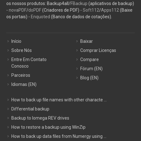
os nossos produtos: Backup4all/
FBackup
(aplicativos de backup)
-
novaPDF
/
doPDF
(Criadores de PDF) -
Soft112
/
Apps112
(Baixe
os portais) -
Enquoted
(Banco de dados de cotações).
Início
Baixar
Sobre Nós
Comprar Licenças
Entre Em Contato
Compare
Conosco
Fórum (EN)
Parceiros
Blog (EN)
Idiomas (EN)
How to back up file names with other characte ...
Differential backup
Backup to Iomega REV drives
How to restore a backup using WinZip
How to back up data files from Numergy using ...