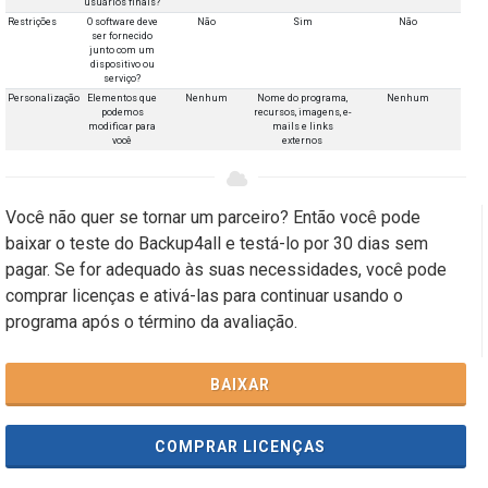
usuários finais?
Restrições
O software deve
Não
Sim
Não
ser fornecido
junto com um
dispositivo ou
serviço?
Personalização
Elementos que
Nenhum
Nome do programa,
Nenhum
podemos
recursos, imagens, e-
modificar para
mails e links
você
externos
Você não quer se tornar um parceiro? Então você pode
baixar o teste do Backup4all e testá-lo por 30 dias sem
pagar. Se for adequado às suas necessidades, você pode
comprar licenças e ativá-las para continuar usando o
programa após o término da avaliação.
BAIXAR
COMPRAR LICENÇAS