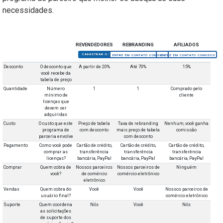
necessidades.
REVENDEDORES
REBRANDING
AFILIADOS
CADASTRAR-SE
ENTRE EM CONTATO CONOSCO
ENTRE EM CONTATO CONOSCO
Desconto
O desconto que
A partir de 20%
Até 70%
15%
você recebe da
tabela de preço
Quantidade
Número
1
1
Comprado pelo
mínimo de
cliente
licenças que
devem ser
adquiridas
Custo
O custo que este
Preço de tabela
Taxa de rebranding
Nenhum, você ganha
programa de
com desconto
mais preço de tabela
comissão
parceria envolve
com desconto
Pagamento
Como você pode
Cartão de crédito,
Cartão de crédito,
Cartão de crédito,
comprar as
transferência
transferência
transferência
licenças?
bancária, PayPal
bancária, PayPal
bancária, PayPal
Comprar
Quem cobra de
Nossos parceiros
Nossos parceiros de
Ninguém
você?
de comércio
comércio eletrônico
eletrônico
Vendas
Quem cobra do
Você
Você
Nossos parceiros de
usuário final?
comércio eletrônico
Suporte
Quem coordena
Nós
Você
Nós
as solicitações
de suporte dos