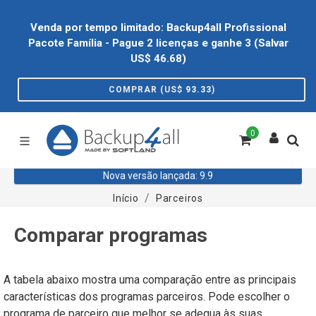
Venda por tempo limitado: Backup4all Profissional
Pacote Família - Pague 2 licenças e ganhe 3 (Salvar
US$
46.68
)
COMPRAR (US$
93.33
)
0
Nova versão lançada: 9.9
Início
Parceiros
Comparar programas
A tabela abaixo mostra uma comparação entre as principais
características dos programas parceiros. Pode escolher o
programa de parceiro que melhor se adequa às suas